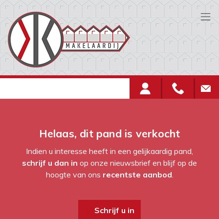
Menu overslaan en naar de inhoud gaan
Helaas, dit pand is verkocht
Indien u interesse heeft in een gelijkaardig pand,
schrijf u dan in
op onze nieuwsbrief en blijf op de
hoogte van ons
recentste aanbod
.
Schrijf u in