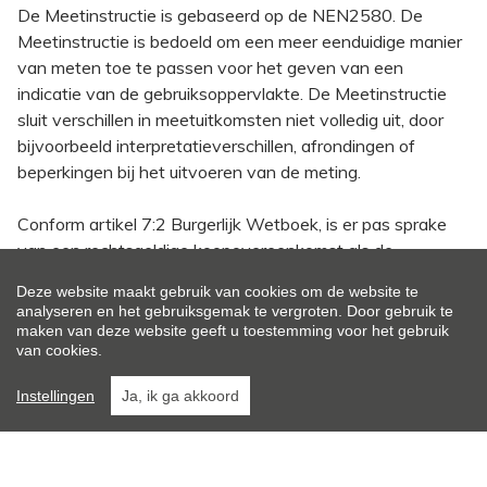
De Meetinstructie is gebaseerd op de NEN2580. De
Meetinstructie is bedoeld om een meer eenduidige manier
van meten toe te passen voor het geven van een
indicatie van de gebruiksoppervlakte. De Meetinstructie
sluit verschillen in meetuitkomsten niet volledig uit, door
bijvoorbeeld interpretatieverschillen, afrondingen of
beperkingen bij het uitvoeren van de meting.
Conform artikel 7:2 Burgerlijk Wetboek, is er pas sprake
van een rechtsgeldige koopovereenkomst als de
particuliere verkoper en de particuliere koper de
Deze website maakt gebruik van cookies om de website te
koopovereenkomst hebben ondertekend. Een mondelinge
analyseren en het gebruiksgemak te vergroten. Door gebruik te
overeenstemming tussen de particuliere verkoper en de
maken van deze website geeft u toestemming voor het gebruik
van cookies.
particuliere koper is niet rechtsgeldig. Voor meer informatie
en/of bezichtiging kunt u een vrijblijvende afspraak met
Instellingen
Ja, ik ga akkoord
ons maken.
Algemeen
Indeling
Comfort