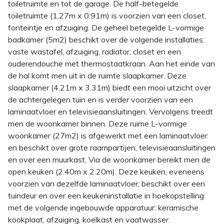
toiletruimte en tot de garage. De half-betegelde
toiletruimte (1.27m x 0.91m) is voorzien van een closet,
fonteintje en afzuiging. De geheel betegelde L-vormige
badkamer (5m2) beschikt over de volgende installaties:
vaste wastafel, afzuiging, radiator, closet en een
ouderendouche met thermostaatkraan. Aan het einde van
de hal komt men uit in de ruimte slaapkamer. Deze
slaapkamer (4.21m x 3.31m) biedt een mooi uitzicht over
de achtergelegen tuin en is verder voorzien van een
laminaatvloer en televisieaansluitingen. Vervolgens treedt
men de woonkamer binnen. Deze ruime L-vormige
woonkamer (27m2) is afgewerkt met een laminaatvloer
en beschikt over grote raampartijen, televisieaansluitingen
en over een muurkast. Via de woonkamer bereikt men de
open keuken (2.40m x 2.20m). Deze keuken, eveneens
voorzien van dezelfde laminaatvloer, beschikt over een
tuindeur en over een keukeninstallatie in hoekopstelling
met de volgende ingebouwde apparatuur: keramische
kookplaat, afzuiging, koelkast en vaatwasser.