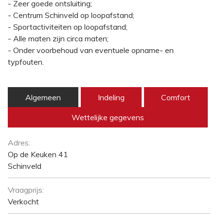
- Zeer goede ontsluiting;
- Centrum Schinveld op loopafstand;
- Sportactiviteiten op loopafstand;
- Alle maten zijn circa maten;
- Onder voorbehoud van eventuele opname- en
typfouten.
Algemeen
Indeling
Comfort
Wettelijke gegevens
Algemeen
Adres:
Op de Keuken 41
Schinveld
Vraagprijs:
Verkocht