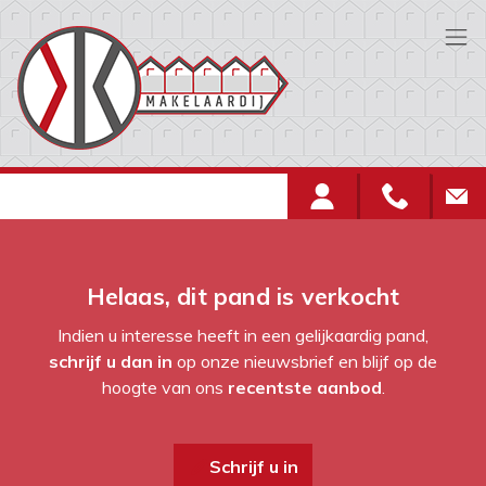
Menu overslaan en naar de inhoud gaan
Helaas, dit pand is verkocht
Indien u interesse heeft in een gelijkaardig pand,
schrijf u dan in
op onze nieuwsbrief en blijf op de
hoogte van ons
recentste aanbod
.
Schrijf u in