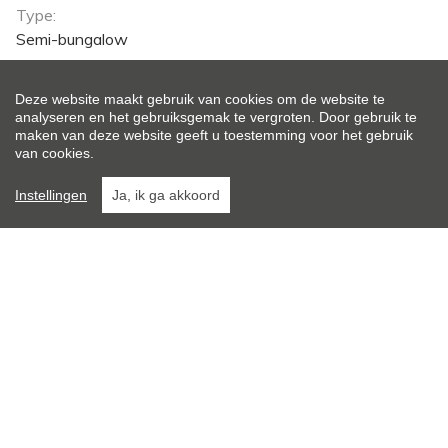
Type:
Semi-bungalow
Ligging:
Deze website maakt gebruik van cookies om de website te
Aan bosrand, Aan park, Aan rustige weg, Bosrijke
analyseren en het gebruiksgemak te vergroten. Door gebruik te
omgeving
maken van deze website geeft u toestemming voor het gebruik
van cookies.
Perceeloppervlakte:
Instellingen
Ja, ik ga akkoord
296 m²
Perceelbreedte:
13 m
Perceeldiepte:
23 m
Totale woonoppervlakte:
95 m²