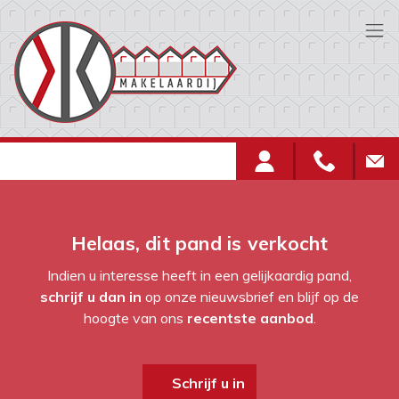
Menu overslaan en naar de inhoud gaan
Helaas, dit pand is verkocht
Indien u interesse heeft in een gelijkaardig pand,
schrijf u dan in
op onze nieuwsbrief en blijf op de
hoogte van ons
recentste aanbod
.
Schrijf u in