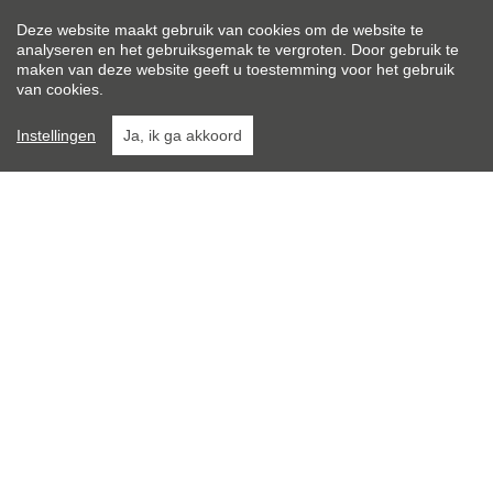
koopovereenkomst hebben ondertekend. Een mondelinge
Deze website maakt gebruik van cookies om de website te
overeenstemming tussen de particuliere verkoper en de
analyseren en het gebruiksgemak te vergroten. Door gebruik te
maken van deze website geeft u toestemming voor het gebruik
particuliere koper is niet rechtsgeldig. Voor meer informatie
van cookies.
en/of bezichtiging kunt u een vrijblijvende afspraak met
ons maken.
Instellingen
Ja, ik ga akkoord
Algemeen
Indeling
Comfort
Wettelijke gegevens
Algemeen
Adres:
Kouvenderstraat 211
Hoensbroek
Vraagprijs:
Verkocht