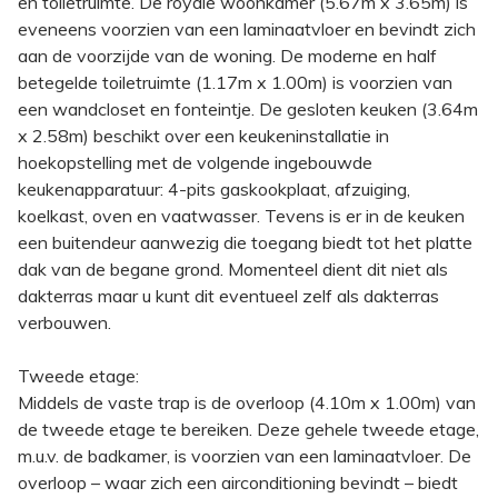
en toiletruimte. De royale woonkamer (5.67m x 3.65m) is
eveneens voorzien van een laminaatvloer en bevindt zich
aan de voorzijde van de woning. De moderne en half
betegelde toiletruimte (1.17m x 1.00m) is voorzien van
een wandcloset en fonteintje. De gesloten keuken (3.64m
x 2.58m) beschikt over een keukeninstallatie in
hoekopstelling met de volgende ingebouwde
keukenapparatuur: 4-pits gaskookplaat, afzuiging,
koelkast, oven en vaatwasser. Tevens is er in de keuken
een buitendeur aanwezig die toegang biedt tot het platte
dak van de begane grond. Momenteel dient dit niet als
dakterras maar u kunt dit eventueel zelf als dakterras
verbouwen.
Tweede etage:
Middels de vaste trap is de overloop (4.10m x 1.00m) van
de tweede etage te bereiken. Deze gehele tweede etage,
m.u.v. de badkamer, is voorzien van een laminaatvloer. De
overloop – waar zich een airconditioning bevindt – biedt