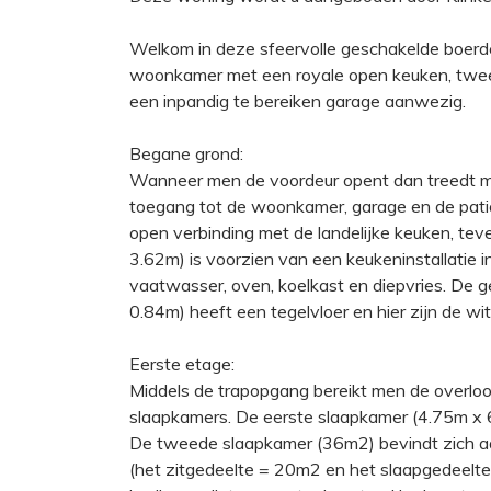
Welkom in deze sfeervolle geschakelde boerde
woonkamer met een royale open keuken, twee s
een inpandig te bereiken garage aanwezig.
Begane grond:
Wanneer men de voordeur opent dan treedt men
toegang tot de woonkamer, garage en de patio
open verbinding met de landelijke keuken, te
3.62m) is voorzien van een keukeninstallatie 
vaatwasser, oven, koelkast en diepvries. De g
0.84m) heeft een tegelvloer en hier zijn de w
Eerste etage:
Middels de trapopgang bereikt men de overlo
slaapkamers. De eerste slaapkamer (4.75m x 6
De tweede slaapkamer (36m2) bevindt zich aan
(het zitgedeelte = 20m2 en het slaapgedeelte