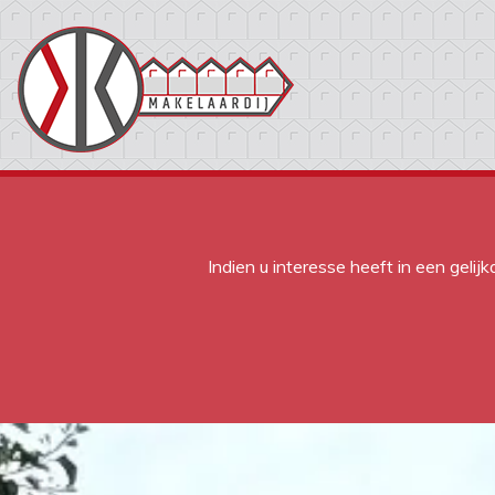
Menu overslaan en naar de inhoud gaan
Indien u interesse heeft in een gelij