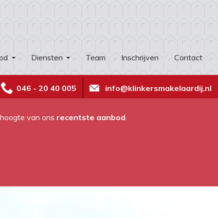
od
Diensten
Team
Inschrijven
Contact
046 - 20 40 005
info@klinkersmakelaardij.nl
e hoogte van ons
recentste aanbod
.