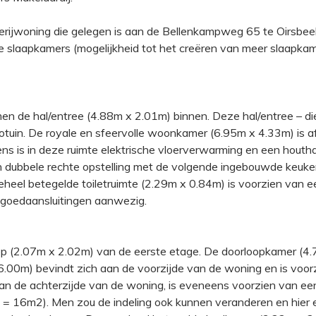
rijwoning die gelegen is aan de Bellenkampweg 65 te Oirsbeek
laapkamers (mogelijkheid tot het creëren van meer slaapkamers
 de hal/entree (4.88m x 2.01m) binnen. Deze hal/entree – die 
tuin. De royale en sfeervolle woonkamer (6.95m x 4.33m) is af
vens is in deze ruimte elektrische vloerverwarming en een hou
in dubbele rechte opstelling met de volgende ingebouwde keuke
eheel betegelde toiletruimte (2.29m x 0.84m) is voorzien van ee
itgoedaansluitingen aanwezig.
op (2.07m x 2.02m) van de eerste etage. De doorloopkamer (4
.00m) bevindt zich aan de voorzijde van de woning en is voorzi
 de achterzijde van de woning, is eveneens voorzien van een
 = 16m2). Men zou de indeling ook kunnen veranderen en hier 