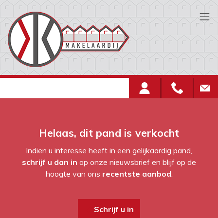
Menu overslaan en naar de inhoud gaan
Helaas, dit pand is verkocht
Indien u interesse heeft in een gelijkaardig pand,
schrijf u dan in
op onze nieuwsbrief en blijf op de
hoogte van ons
recentste aanbod
.
Schrijf u in