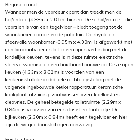
Begane grond:
Wanneer men de voordeur opent dan treedt men de
hal/entree (4.88m x 2.01m) binnen. Deze hal/entree – die
voorzien is van een tegelvloer – biedt toegang tot de
woonkamer, garage en de patiotuin. De royale en
sfeervolle woonkamer (6.95m x 4.33m) is afgewerkt met
een laminaatvloer en ligt in een open verbinding met de
landelijke keuken, tevens is in deze ruimte elektrische
vloerverwarming en een houthaard aanwezig. Deze open
keuken (4.33m x 3.62m) is voorzien van een
keukeninstallatie in dubbele rechte opstelling met de
volgende ingebouwde keukenapparatuur: keramische
kookplaat, afzuiging, vaatwasser, oven, koelkast en
diepvries. De geheel betegelde toiletruimte (2.29m x
0.84m) is voorzien van een closet en fonteintje. De
bijkeuken (2.30m x 0.84m) heeft een tegelvloer en hier
zijn de witgoedaansluitingen aanwezig.
Eerste etage: