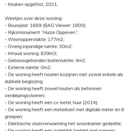
- Keuken opgefrist, 2021.
Weetjes over deze woning:
- Bouwjaar: 1669 (BAG Viewer: 1800);
- Rijksmonument ‘’Huize Oppeven’’;
- Woonoppervlakte: 177m2;
- Overig inpandige ruimte: 30m2;
- Inhoud woning: 839m3;
- Gebouwgebonden buitenruimte: 4m2;
- Externe ruimte: 0m2;
- De woning heeft houten kozijnen met zowel enkele als
dubbele beglazing;
- De woning heeft zowel houten als betonnen
verdiepingsvloeren;
- De woning heeft een cv-ketel, huur (2014);
- De woning heeft een meterkast met digitale meter en 6
groepen;
- Elektrische vloerverwarming het woonkamer gedeelte;
- De woning heeft een zadeldak bedekt met pannen;