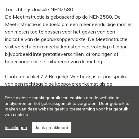
Toelichtingsclausule NEN2580
De Meetinstructie is gebaseerd op de NEN2580. De
Meetinstructie is bedoeld om een meer eenduidige manier
van meten toe te passen voor het geven van een
indicatie van de gebruiksoppervlakte. De Meetinstructie
sluit verschillen in meetuitkomsten niet volledig uit, door
bijvoorbeeld interpretatieverschillen, afrondingen of
beperkingen bij het uitvoeren van de meting.
Conform artikel 7:2 Burgerlijk Wetboek, is er pas sprake
van een rechtsgeldige koopovereenkomst als de
particuliere verkoper en de particuliere koper de
Deze website maakt gebruik van cookies om de website te
koopovereenkomst hebben ondertekend. Een mondelinge
analyseren en het gebruiksgemak te vergroten. Door gebruik te
overeenstemming tussen de particuliere verkoper en de
maken van deze website geeft u toestemming voor het gebruik
particuliere koper is niet rechtsgeldig. Voor meer informatie
van cookies.
en/of bezichtiging kunt u een vrijblijvende afspraak met
Instellingen
Ja, ik ga akkoord
ons maken.